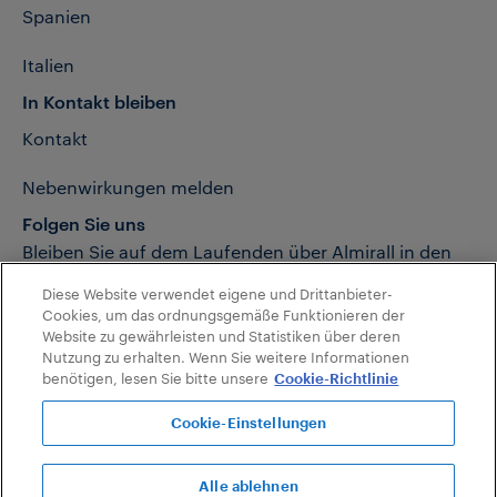
Spanien
Italien
In Kontakt bleiben
Kontakt
Nebenwirkungen melden
Folgen Sie uns
Bleiben Sie auf dem Laufenden über Almirall in den
sozialen Netzwerken
Diese Website verwendet eigene und Drittanbieter-
Cookies, um das ordnungsgemäße Funktionieren der
Website zu gewährleisten und Statistiken über deren
Nutzung zu erhalten. Wenn Sie weitere Informationen
benötigen, lesen Sie bitte unsere
Cookie-Richtlinie
©
Datenschutzerklärung
Nutzungsbedingungen
Cookies
2026
Impressum
Barrierefreiheitsrichtlinie der Almirall-Website
Cookie-Einstellungen
Almi
Globale Datenschutzerklärung HCP
Pflichttexte Derma
rall
Pflichttexte Neuro
Alle ablehnen